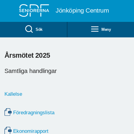
Till övergripande innehåll
Jönköping Centrum
Sök
Meny
Årsmötet 2025
Samtliga handlingar
Kallelse
Föredragningslista
Ekonomirapport