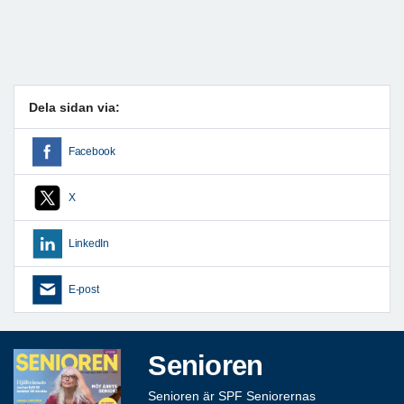
Dela sidan via:
Facebook
X
LinkedIn
E-post
Senioren
Senioren är SPF Seniorernas