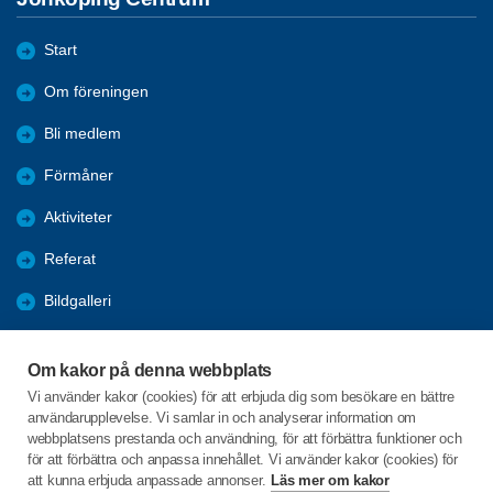
Start
Om föreningen
Bli medlem
Förmåner
Aktiviteter
Referat
Bildgalleri
Historik
Om kakor på denna webbplats
KPR
Vi använder kakor (cookies) för att erbjuda dig som besökare en bättre
användarupplevelse. Vi samlar in och analyserar information om
Engagera DIG i vår förening
webbplatsens prestanda och användning, för att förbättra funktioner och
för att förbättra och anpassa innehållet. Vi använder kakor (cookies) för
att kunna erbjuda anpassade annonser.
Läs mer om kakor
C/o:Lennart Lööw