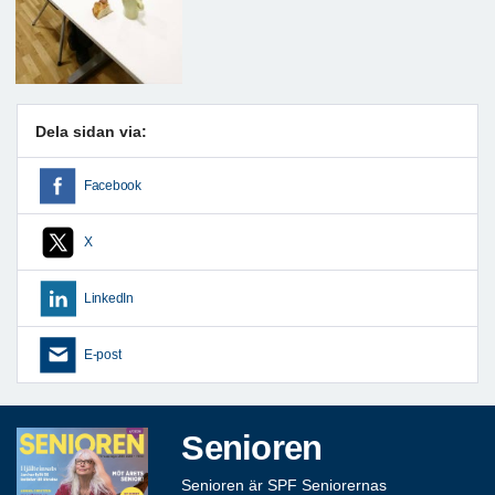
Dela sidan via:
Facebook
X
LinkedIn
E-post
Senioren
Senioren är SPF Seniorernas