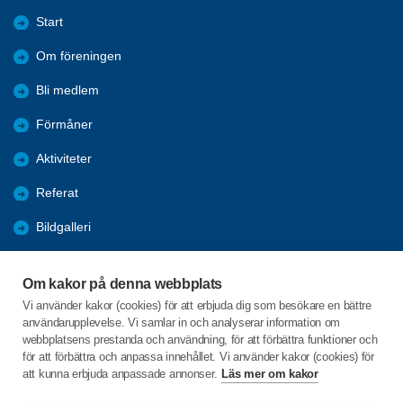
Start
Om föreningen
Bli medlem
Förmåner
Aktiviteter
Referat
Bildgalleri
Historik
Om kakor på denna webbplats
KPR
Vi använder kakor (cookies) för att erbjuda dig som besökare en bättre
användarupplevelse. Vi samlar in och analyserar information om
Engagera DIG i vår förening
webbplatsens prestanda och användning, för att förbättra funktioner och
för att förbättra och anpassa innehållet. Vi använder kakor (cookies) för
att kunna erbjuda anpassade annonser.
Läs mer om kakor
C/o:Lennart Lööw
Aspholmsgatan 21 lgh 1001