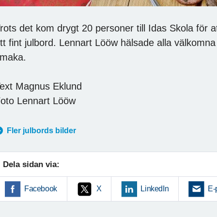
rots det kom drygt 20 personer till Idas Skola för 
tt fint julbord. Lennart Lööw hälsade alla välkom
maka.
ext Magnus Eklund
oto Lennart Lööw
Fler julbords bilder
Dela sidan via:
Facebook
X
LinkedIn
E-