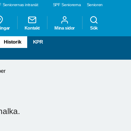
 Seniorernas intranät
SPF Seniorerna
Senioren
ingar
Kontakt
Mina sidor
Sök
Historik
KPR
ber
halka.