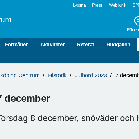
Lyssna
Press
Webbutik
SPF
rum
Fören
Förmåner
Aktiviteter
Referat
Bildgalleri
köping Centrum
Historik
Julbord 2023
7 decem
7 december
Torsdag 8 december, snöväder och 