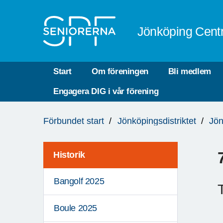
Till övergripande innehåll
Jönköping Cent
Start
Om föreningen
Bli medlem
Engagera DIG i vår förening
Du
Förbundet start
Jönköpingsdistriktet
Jön
är
här:
Historik
Bangolf 2025
Boule 2025