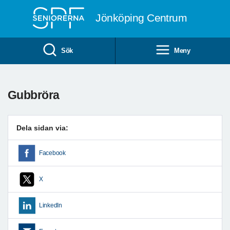
Till övergripande innehåll
Jönköping Centrum
Sök
Meny
Gubbröra
Dela sidan via:
Facebook
X
LinkedIn