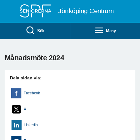
Till övergripande innehåll
Jönköping Centrum
Sök
Meny
Månadsmöte 2024
Dela sidan via:
Facebook
X
LinkedIn