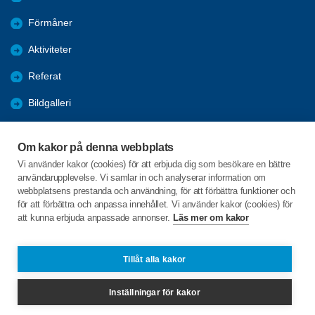
Förmåner
Aktiviteter
Referat
Bildgalleri
Historik
Om kakor på denna webbplats
KPR
Vi använder kakor (cookies) för att erbjuda dig som besökare en bättre
användarupplevelse. Vi samlar in och analyserar information om
Engagera DIG i vår förening
webbplatsens prestanda och användning, för att förbättra funktioner och
för att förbättra och anpassa innehållet. Vi använder kakor (cookies) för
att kunna erbjuda anpassade annonser.
Läs mer om kakor
C/o:Lennart Lööw
Aspholmsgatan 21 lgh 1001
553 23 Jönköping
Tillåt alla kakor
Telefon:
+46 739816924
Inställningar för kakor
jonkopingcentrum@spfseniorerna.se