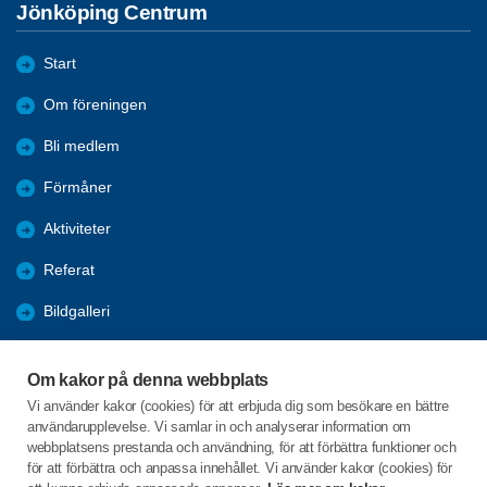
Jönköping Centrum
Start
Om föreningen
Bli medlem
Förmåner
Aktiviteter
Referat
Bildgalleri
Historik
Om kakor på denna webbplats
KPR
Vi använder kakor (cookies) för att erbjuda dig som besökare en bättre
användarupplevelse. Vi samlar in och analyserar information om
Engagera DIG i vår förening
webbplatsens prestanda och användning, för att förbättra funktioner och
för att förbättra och anpassa innehållet. Vi använder kakor (cookies) för