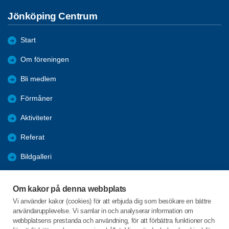
Jönköping Centrum
Start
Om föreningen
Bli medlem
Förmåner
Aktiviteter
Referat
Bildgalleri
Historik
Om kakor på denna webbplats
KPR
Vi använder kakor (cookies) för att erbjuda dig som besökare en bättre
användarupplevelse. Vi samlar in och analyserar information om
Engagera DIG i vår förening
webbplatsens prestanda och användning, för att förbättra funktioner och