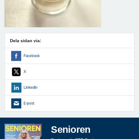
Dela sidan via:
Facebook
X
LinkedIn
E-post
Senioren