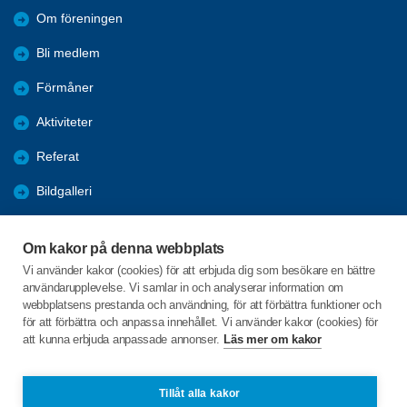
Om föreningen
Bli medlem
Förmåner
Aktiviteter
Referat
Bildgalleri
Historik
Om kakor på denna webbplats
KPR
Vi använder kakor (cookies) för att erbjuda dig som besökare en bättre
användarupplevelse. Vi samlar in och analyserar information om
Engagera DIG i vår förening
webbplatsens prestanda och användning, för att förbättra funktioner och
för att förbättra och anpassa innehållet. Vi använder kakor (cookies) för
att kunna erbjuda anpassade annonser.
Läs mer om kakor
C/o:Lennart Lööw
Aspholmsgatan 21 lgh 1001
553 23 Jönköping
Tillåt alla kakor