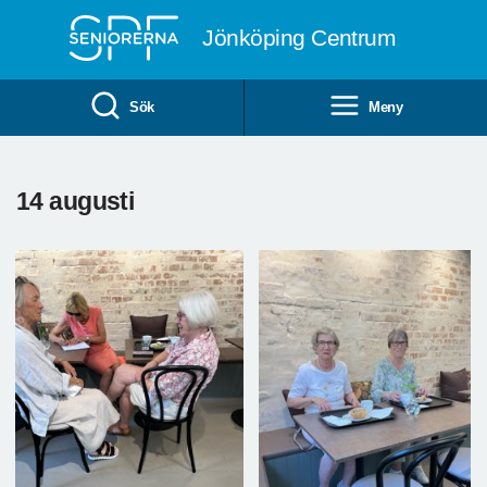
Till övergripande innehåll
Jönköping Centrum
Sök
Meny
14 augusti