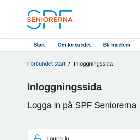
Till övergripande innehåll
S
T
Start
Om förbundet
Bli medlem
Du
A
Förbundet start
Inloggningssida
är
R
här:
T
Inloggningssida
Logga in på SPF Seniorerna
Logga in