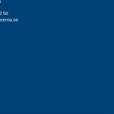
m
2 50
orerna.se