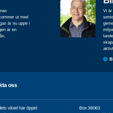
Bl
rnas
Vi är
 kommer ut med
senio
gan är nu uppe i
geme
gen är en
miljo
ån.
lande
skapa
aktiv
B
kta oss
ets växel har öppet
Box 38063