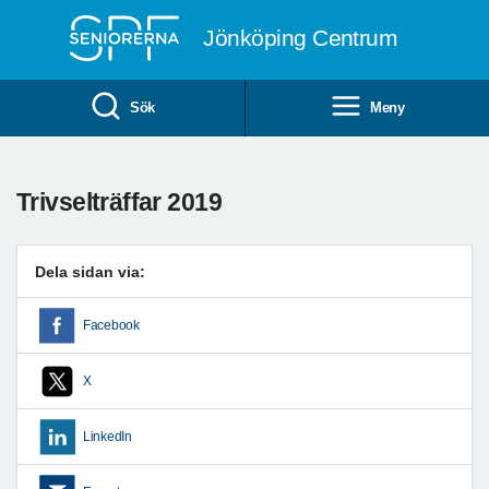
Till övergripande innehåll
Jönköping Centrum
Sök
Meny
Trivselträffar 2019
Dela sidan via:
Facebook
X
LinkedIn