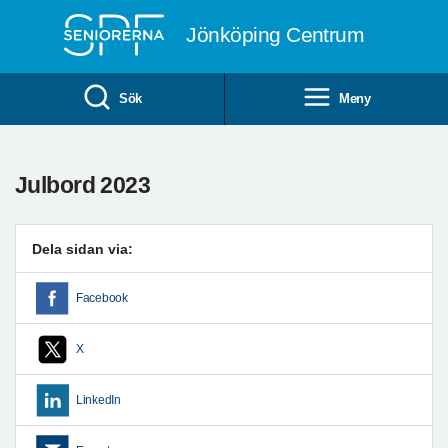
Till övergripande innehåll
Jönköping Centrum
Sök
Meny
Julbord 2023
Dela sidan via:
Facebook
X
LinkedIn