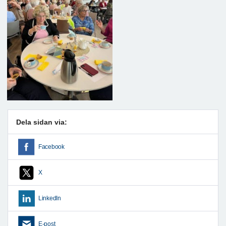
Dela sidan via:
Facebook
X
LinkedIn
E-post