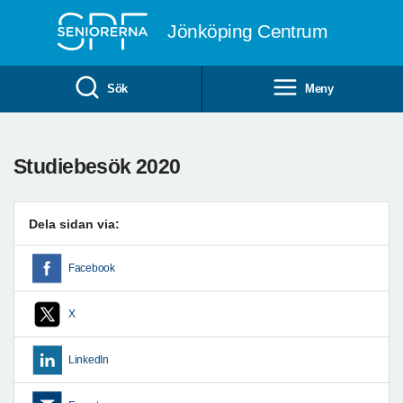
Till övergripande innehåll
Jönköping Centrum
Sök
Meny
Studiebesök 2020
Dela sidan via:
Facebook
X
LinkedIn