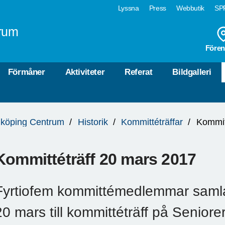
Lyssna
Press
Webbutik
SPF
rum
Fören
Förmåner
Aktiviteter
Referat
Bildgalleri
köping Centrum
Historik
Kommittéträffar
Kommit
Kommittéträff 20 mars 2017
Fyrtiofem kommittémedlemmar sam
20 mars till kommittéträff på Senior