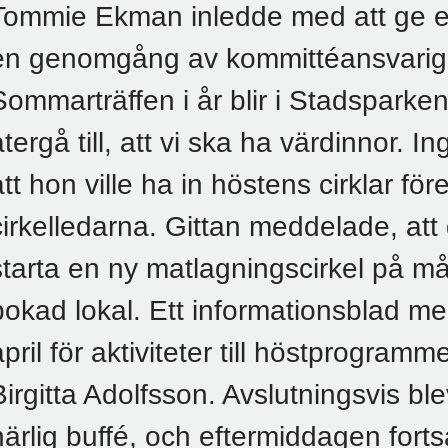
Tommie Ekman inledde med att ge en
en genomgång av kommittéansvariga
Sommarträffen i år blir i Stadsparke
återgå till, att vi ska ha värdinnor. I
att hon ville ha in höstens cirklar för
cirkelledarna. Gittan meddelade, att d
starta en ny matlagningscirkel på må
bokad lokal. Ett informationsblad 
april för aktiviteter till höstprogram
Birgitta Adolfsson. Avslutningsvis bl
härlig buffé, och eftermiddagen forts