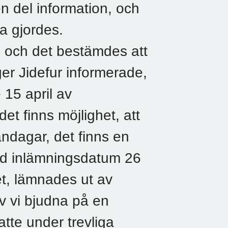
 del information, och
 gjordes.
n och det bestämdes att
nger Jidefur informerade,
e 15 april av
et finns möjlighet, att
ndagar, det finns en
med inlämningsdatum 26
met, lämnades ut av
ev vi bjudna på en
atte under trevliga