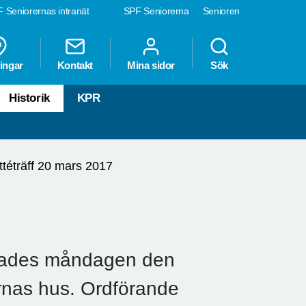
 Seniorernas intranät
SPF Seniorerna
Senioren
ingar
Kontakt
Mina sidor
Sök
Historik
KPR
téträff 20 mars 2017
lades måndagen den
ernas hus. Ordförande