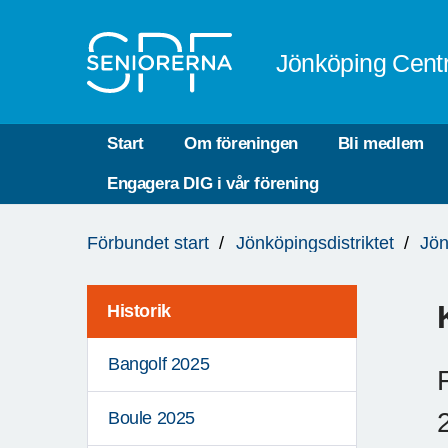
Till övergripande innehåll
Jönköping Cent
Start
Om föreningen
Bli medlem
Engagera DIG i vår förening
Du
Förbundet start
Jönköpingsdistriktet
Jön
är
här:
Historik
Bangolf 2025
Boule 2025