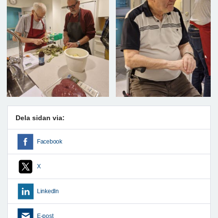
Dela sidan via:
Facebook
X
LinkedIn
E-post