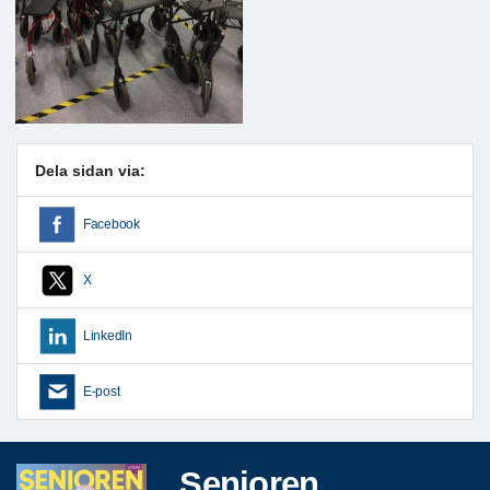
Dela sidan via:
Facebook
X
LinkedIn
E-post
Senioren