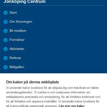
Jönköping Centrum
Start
Om föreningen
Bli medlem
Förmåner
Aktiviteter
Referat
Bildgalleri
Historik
Om kakor på denna webbplats
KPR
Vi använder kakor (cookies) för att erbjuda dig som besökare en bättre
användarupplevelse. Vi samlar in och analyserar information om
Engagera DIG i vår förening
webbplatsens prestanda och användning, för att förbättra funktioner och
för att förbättra och anpassa innehållet. Vi använder kakor (cookies) för
att kunna erbjuda anpassade annonser.
Läs mer om kakor