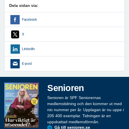
Dela sidan via:
Facebook
X
LinkedIn
E-post
Senioren
Senioren är SPF Seniorernas
medlemstidning och den kommer ut med
nio nummer per år. Upplagan är nu uppe i
205 400 exemplar. Tidningen är en
uppskattad medlemsförmån.
Gå till senioren.se