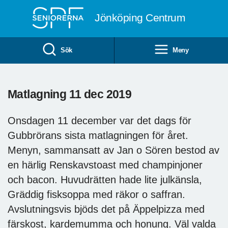
Till övergripande innehåll
Jönköping Centrum
Sök
Meny
Matlagning 11 dec 2019
Onsdagen 11 december var det dags för
Gubbrörans sista matlagningen för året.
Menyn, sammansatt av Jan o Sören bestod av
en härlig Renskavstoast med champinjoner
och bacon. Huvudrätten hade lite julkänsla,
Gräddig fisksoppa med räkor o saffran.
Avslutningsvis bjöds det på Äppelpizza med
färskost, kardemumma och honung. Väl valda