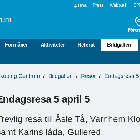
Lyssna
Press
Webbutik
SPF
rum
Fören
Förmåner
Aktiviteter
Referat
Bildgalleri
köping Centrum
Bildgalleri
Resor
Endagsresa 5 
Endagsresa 5 april 5
Trevlig resa till Åsle Tå, Varnhem K
samt Karins låda, Gullered.