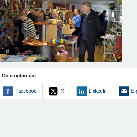
Dela sidan via:
Facebook
X
LinkedIn
E-