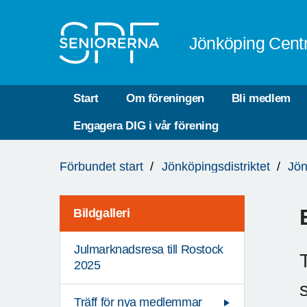
Till övergripande innehåll
Jönköping Cent
Start
Om föreningen
Bli medlem
Engagera DIG i vår förening
Du
Förbundet start
Jönköpingsdistriktet
Jön
är
här:
Bildgalleri
Julmarknadsresa till Rostock
2025
Träff för nya medlemmar