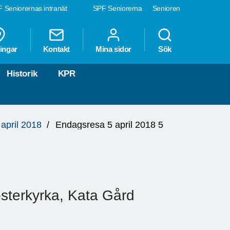
 Seniorernas intranät
SPF Seniorerna
Senioren
ingar
Kontakt
Mina sidor
Sök
Historik
KPR
april 2018
Endagsresa 5 april 2018 5
losterkyrka, Kata Gård