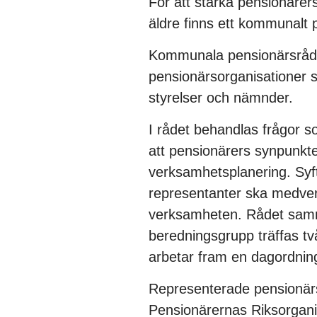
För att stärka pensionärers
äldre finns ett kommunalt 
Kommunala pensionärsrådet
pensionärsorganisationer
styrelser och nämnder.
I rådet behandlas frågor s
att pensionärers synpunk
verksamhetsplanering. Syft
representanter ska medver
verksamheten. Rådet samm
beredningsgrupp träffas t
arbetar fram en dagordnin
Representerade pensionärs
Pensionärernas Riksorgan