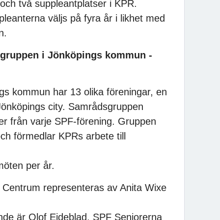
och två suppleantplatser i KPR.
eanterna väljs på fyra år i likhet med
en.
gruppen i Jönköpings kommun -
gs kommun har 13 olika föreningar, en
r Jönköpings city. Samrådsgruppen
er från varje SPF-förening. Gruppen
och förmedlar KPRs arbete till
öten per år.
 Centrum representeras av Anita Wixe
de är Olof Ejdeblad, SPF Seniorerna