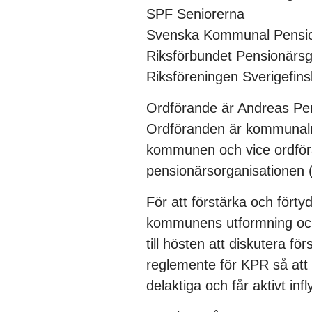
SPF Seniorerna
Svenska Kommunal Pensio
Riksförbundet Pensionär
Riksföreningen Sverigefin
Ordförande är Andreas Per
Ordföranden är kommunalr
kommunen och vice ordföra
pensionärsorganisationen
För att förstärka och förty
kommunens utformning oc
till hösten att diskutera fö
reglemente för KPR så att 
delaktiga och får aktivt inf