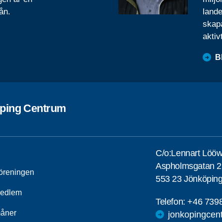
ån.
lande
skapa
aktiv
B
ping Centrum
C/o:Lennart Löö
Aspholmsgatan 2
öreningen
553 23 Jönköpin
medlem
Telefon:
+46 739
åner
jonkopingcen