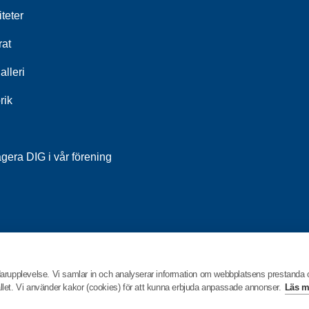
iteter
rat
alleri
rik
gera DIG i vår förening
darupplevelse. Vi samlar in och analyserar information om webbplatsens prestanda
hållet. Vi använder kakor (cookies) för att kunna erbjuda anpassade annonser.
Läs m