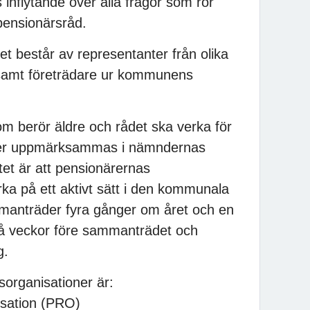
 inflytande över alla frågor som rör
pensionärsråd.
 består av representanter från olika
 samt företrädare ur kommunens
om berör äldre och rådet ska verka för
ter uppmärksammas i nämndernas
et är att pensionärernas
ka på ett aktivt sätt i den kommunala
anträder fyra gånger om året och en
vå veckor före sammanträdet och
g.
organisationer är:
isation (PRO)