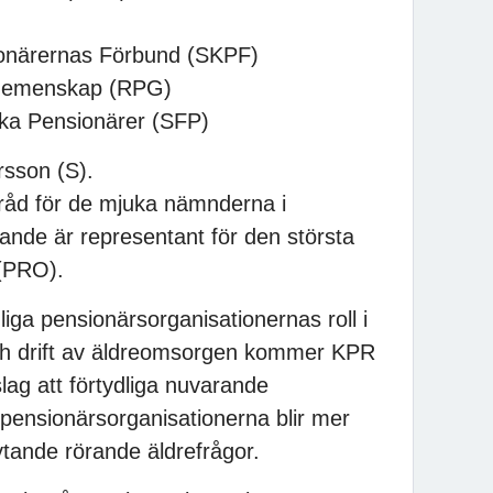
närernas Förbund (SKPF)
sgemenskap (RPG)
ska Pensionärer (SFP)
sson (S).
åd för de mjuka nämnderna i
nde är representant för den största
 (PRO).
dliga pensionärsorganisationernas roll i
h drift av äldreomsorgen kommer KPR
rslag att förtydliga nuvarande
pensionärsorganisationerna blir mer
lytande rörande äldrefrågor.