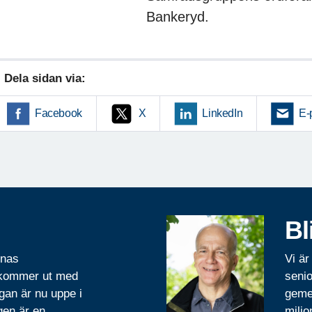
Bankeryd.
Dela sidan via:
Facebook
X
LinkedIn
E-
Bl
rnas
Vi är
 kommer ut med
senio
gan är nu uppe i
geme
gen är en
miljo