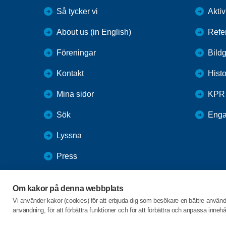
Så tycker vi
Aktiv
About us (in English)
Refe
Föreningar
Bildg
Kontakt
Histo
Mina sidor
KPR
Sök
Enga
Lyssna
Press
Webbutik
Om kakor på denna webbplats
SPF Seniorernas intranät
Vi använder kakor (cookies) för att erbjuda dig som besökare en bättre använ
användning, för att förbättra funktioner och för att förbättra och anpassa inne