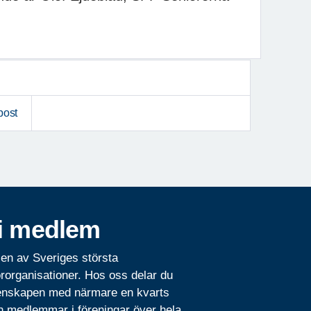
post
i medlem
 en av Sveriges största
rorganisationer. Hos oss delar du
nskapen med närmare en kvarts
n medlemmar i föreningar över hela