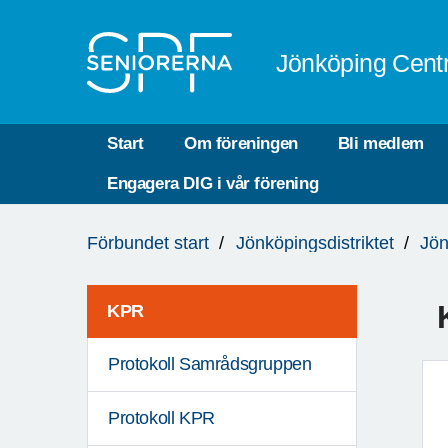
Till övergripande innehåll
Jönköping Cent
Start
Om föreningen
Bli medlem
Engagera DIG i vår förening
Du
Förbundet start
Jönköpingsdistriktet
Jön
är
här:
KPR
Protokoll Samrådsgruppen
Protokoll KPR