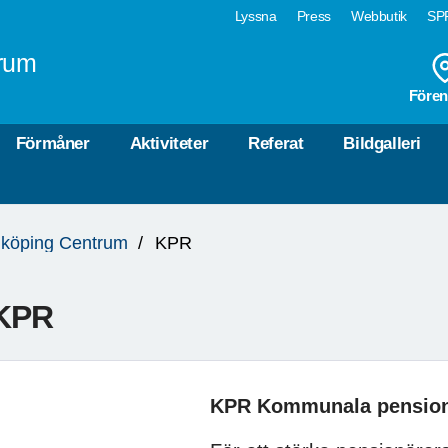
Lyssna
Press
Webbutik
SPF
rum
Fören
Förmåner
Aktiviteter
Referat
Bildgalleri
köping Centrum
KPR
KPR
KPR Kommunala pension