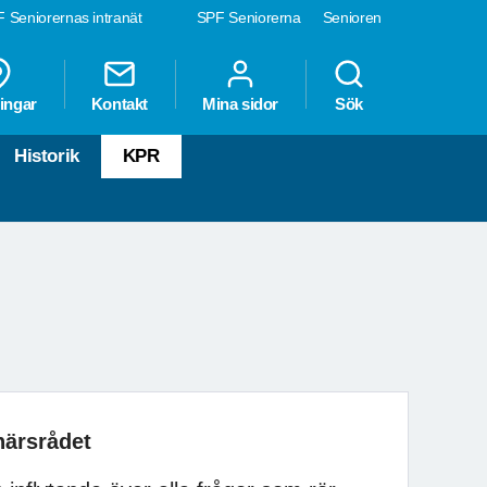
 Seniorernas intranät
SPF Seniorerna
Senioren
ingar
Kontakt
Mina sidor
Sök
Historik
KPR
ärsrådet