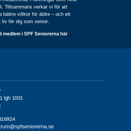
t. Tillsammans verkar vi för att
 bättre villkor för äldre – och ett
t liv för dig som senior.
li medlem i SPF Seniorerna här
w
1 lgh 1001
g
816924
trum@spfseniorerna.se