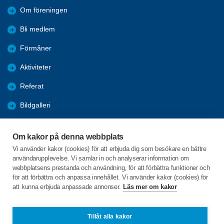
Om föreningen
Bli medlem
Förmåner
Aktiviteter
Referat
Bildgalleri
Historik
Om kakor på denna webbplats
KPR
Vi använder kakor (cookies) för att erbjuda dig som besökare en bättre
användarupplevelse. Vi samlar in och analyserar information om
Engagera DIG i vår förening
webbplatsens prestanda och användning, för att förbättra funktioner och
för att förbättra och anpassa innehållet. Vi använder kakor (cookies) för
att kunna erbjuda anpassade annonser.
Läs mer om kakor
C/o:Lennart Lööw
Aspholmsgatan 21 lgh 1001
553 23 Jönköping
Tillåt alla kakor