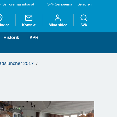
 Seniorernas intranät
SPF Seniorerna
Senioren
ingar
Kontakt
Mina sidor
Sök
Historik
KPR
dsluncher 2017