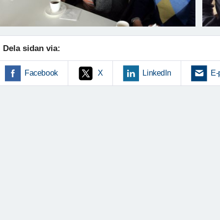
Dela sidan via:
Facebook
X
LinkedIn
E-