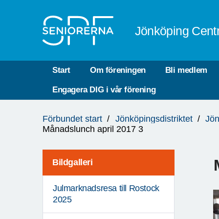
Till övergripande innehåll
Jönköping Cent
Start
Om föreningen
Bli medlem
Engagera DIG i vår förening
Du
Förbundet start
Jönköpingsdistriktet
Jön
är
Månadslunch april 2017 3
här:
Bildgalleri
Julmarknadsresa till Rostock
2025