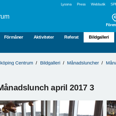
Lyssna
Press
Webbutik
SPF
rum
Fören
Förmåner
Aktiviteter
Referat
Bildgalleri
köping Centrum
Bildgalleri
Månadsluncher
Måna
Månadslunch april 2017 3