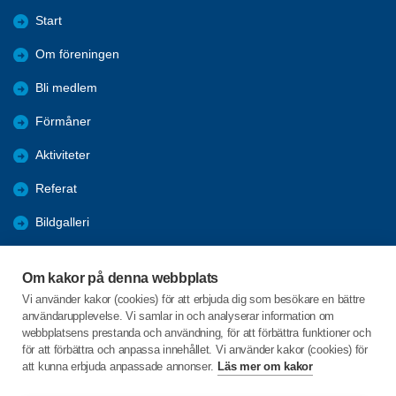
Start
Om föreningen
Bli medlem
Förmåner
Aktiviteter
Referat
Bildgalleri
Historik
Om kakor på denna webbplats
KPR
Vi använder kakor (cookies) för att erbjuda dig som besökare en bättre
användarupplevelse. Vi samlar in och analyserar information om
Engagera DIG i vår förening
webbplatsens prestanda och användning, för att förbättra funktioner och
för att förbättra och anpassa innehållet. Vi använder kakor (cookies) för
att kunna erbjuda anpassade annonser.
Läs mer om kakor
C/o:Lennart Lööw
Aspholmsgatan 21 lgh 1001