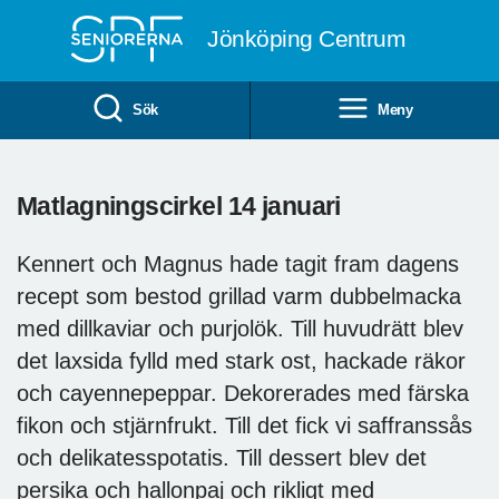
Till övergripande innehåll
Jönköping Centrum
Sök
Meny
Matlagningscirkel 14 januari
Kennert och Magnus hade tagit fram dagens
recept som bestod grillad varm dubbelmacka
med dillkaviar och purjolök. Till huvudrätt blev
det laxsida fylld med stark ost, hackade räkor
och cayennepeppar. Dekorerades med färska
fikon och stjärnfrukt. Till det fick vi saffranssås
och delikatesspotatis. Till dessert blev det
persika och hallonpaj och rikligt med