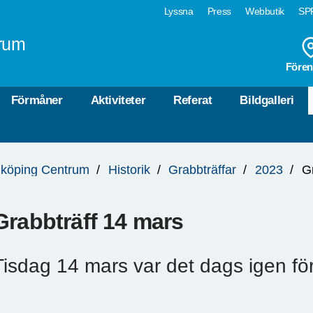
Lyssna
Press
Webbutik
SPF
rum
Fören
Förmåner
Aktiviteter
Referat
Bildgalleri
köping Centrum
Historik
Grabbträffar
2023
G
Grabbträff 14 mars
Tisdag 14 mars var det dags igen för