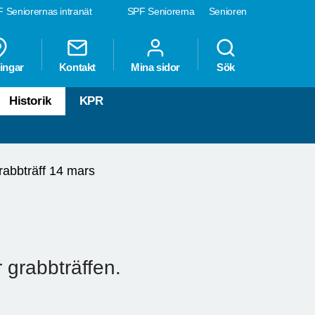
 Seniorernas intranät
SPF Seniorerna
Senioren
ingar
Kontakt
Mina sidor
Sök
Historik
KPR
rabbträff 14 mars
 grabbträffen.