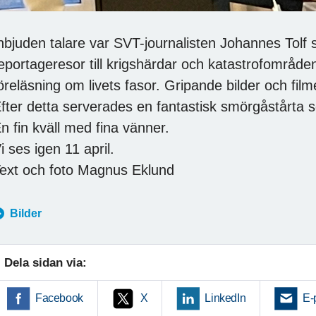
nbjuden talare var SVT-journalisten Johannes Tolf
eportageresor till krigshärdar och katastrofområde
öreläsning om livets fasor. Gripande bilder och fil
fter detta serverades en fantastisk smörgåstårta s
n fin kväll med fina vänner.
i ses igen 11 april.
ext och foto Magnus Eklund
Bilder
Dela sidan via:
Facebook
X
LinkedIn
E-