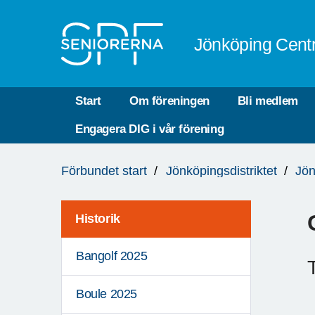
Till övergripande innehåll
Jönköping Cent
Start
Om föreningen
Bli medlem
Engagera DIG i vår förening
Du
Förbundet start
Jönköpingsdistriktet
Jön
är
här:
Historik
Bangolf 2025
Boule 2025