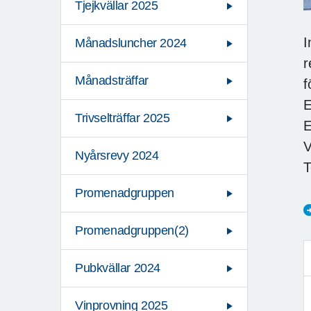
Tjejkvällar 2025
I
Månadsluncher 2024
r
Månadsträffar
f
E
Trivselträffar 2025
E
V
Nyårsrevy 2024
T
Promenadgruppen
Promenadgruppen(2)
Pubkvällar 2024
Vinprovning 2025