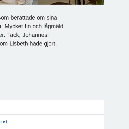
 som berättade om sina
n. Mycket fin och lågmäld
mer. Tack, Johannes!
om Lisbeth hade gjort.
post