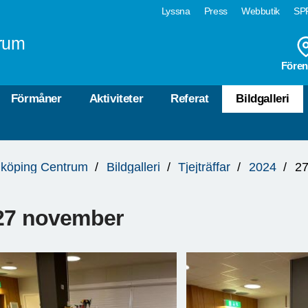
Lyssna
Press
Webbutik
SPF
rum
Fören
Förmåner
Aktiviteter
Referat
Bildgalleri
köping Centrum
Bildgalleri
Tjejträffar
2024
27
27 november