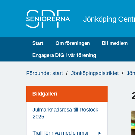
Till övergripande innehåll
Jönköping Cent
Start
Om föreningen
Bli medlem
Engagera DIG i vår förening
Du
Förbundet start
Jönköpingsdistriktet
Jön
är
här:
Bildgalleri
Julmarknadsresa till Rostock
2025
Träff för nya medlemmar