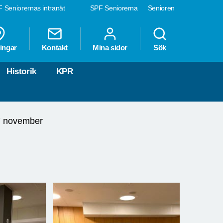
 Seniorernas intranät
SPF Seniorerna
Senioren
ingar
Kontakt
Mina sidor
Sök
Historik
KPR
 november