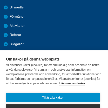
Bli medlem
Förmåner
Aktiviteter
Referat
Bildgalleri
Historik
Om kakor på denna webbplats
KPR
Vi använder kakor (cookies) för att erbjuda dig som besökare en bättre
användarupplevelse. Vi samlar in och analyserar information om
Engagera DIG i vår förening
webbplatsens prestanda och användning, för att förbättra funktioner och
för att förbättra och anpassa innehållet. Vi använder kakor (cookies) för
att kunna erbjuda anpassade annonser.
Läs mer om kakor
C/o:Lennart Lööw
Aspholmsgatan 21 lgh 1001
553 23 Jönköping
Tillåt alla kakor
Telefon:
+46 739816924