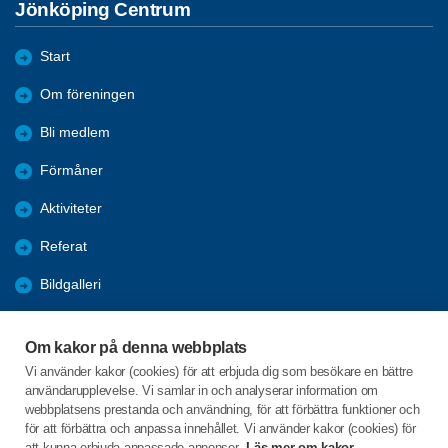
Jönköping Centrum
Start
Om föreningen
Bli medlem
Förmåner
Aktiviteter
Referat
Bildgalleri
Historik
Om kakor på denna webbplats
KPR
Vi använder kakor (cookies) för att erbjuda dig som besökare en bättre
användarupplevelse. Vi samlar in och analyserar information om
Engagera DIG i vår förening
webbplatsens prestanda och användning, för att förbättra funktioner och
för att förbättra och anpassa innehållet. Vi använder kakor (cookies) för
att kunna erbjuda anpassade annonser.
Läs mer om kakor