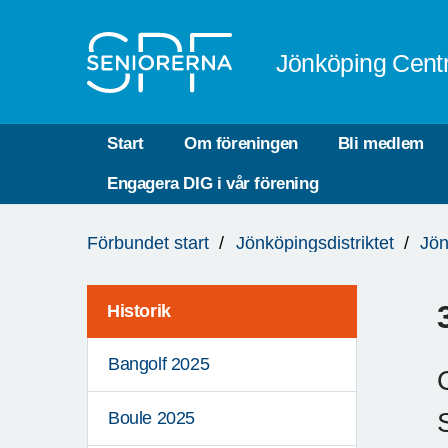
Till övergripande innehåll
Jönköping Cent
Start
Om föreningen
Bli medlem
Engagera DIG i vår förening
Du
Förbundet start
Jönköpingsdistriktet
Jön
är
här:
Historik
Bangolf 2025
Boule 2025