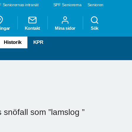
 Seniorernas intranät
SPF Seniorerna
Senioren
ingar
Kontakt
Mina sidor
Sök
Historik
KPR
s snöfall som ”lamslog ”