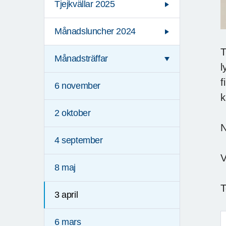
Tjejkvällar 2025
Månadsluncher 2024
T
Månadsträffar
l
f
6 november
k
2 oktober
N
4 september
V
8 maj
T
3 april
6 mars