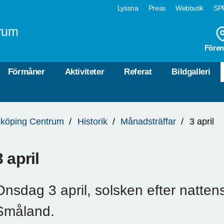
Lyssna
Press
Webbutik
SPF
rum
Fören
Förmåner
Aktiviteter
Referat
Bildgalleri
köping Centrum
Historik
Månadsträffar
3 april
3 april
Onsdag 3 april, solsken efter natten
Småland.