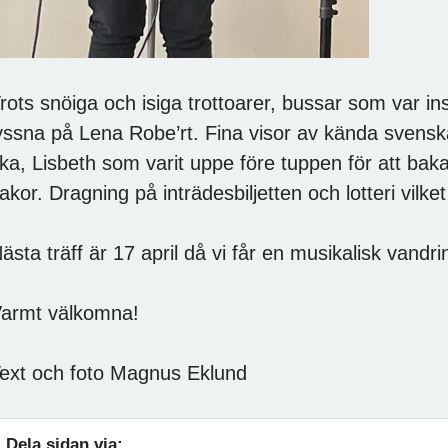
rots snöiga och isiga trottoarer, bussar som var i
yssna på Lena Robe’rt. Fina visor av kända svenska 
ika, Lisbeth som varit uppe före tuppen för att ba
akor. Dragning på inträdesbiljetten och lotteri vilk
ästa träff är 17 april då vi får en musikalisk vandri
armt välkomna!
ext och foto Magnus Eklund
Dela sidan via: