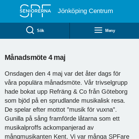
Till övergripande innehåll
Jönköping Centrum
Sök
Meny
Månadsmöte 4 maj
Onsdagen den 4 maj var det åter dags för
våra populära månadsmöte. Vår trivselgrupp
hade bokat upp Refräng & Co från Göteborg
som bjöd på en sprudlande musikalisk resa.
De spelar efter mottot ”musik för vuxna”.
Gunilla på sång framförde låtarna som ett
musikalproffs ackompanjerad av
mångmusikanten Kent. Vi var många SPFare