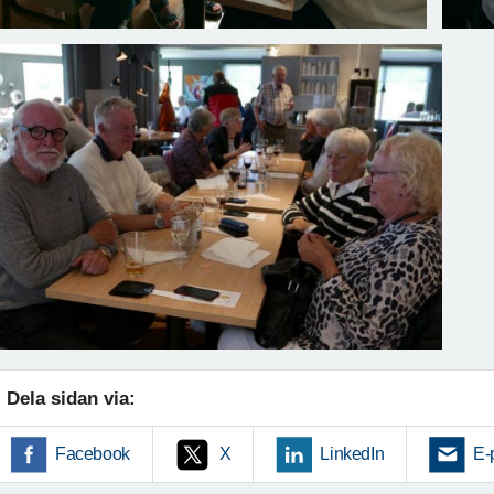
Dela sidan via:
Facebook
X
LinkedIn
E-