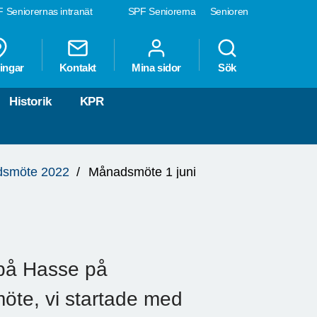
 Seniorernas intranät
SPF Seniorerna
Senioren
ingar
Kontakt
Mina sidor
Sök
Historik
KPR
smöte 2022
Månadsmöte 1 juni
på Hasse på
öte, vi startade med