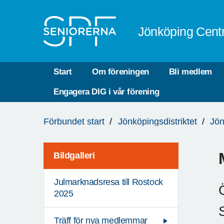
Till övergripande innehåll
Jönköping Cent
Start
Om föreningen
Bli medlem
Engagera DIG i vår förening
Du
Förbundet start
Jönköpingsdistriktet
Jön
är
här:
Bildgalleri
Julmarknadsresa till Rostock
2025
Träff för nya medlemmar