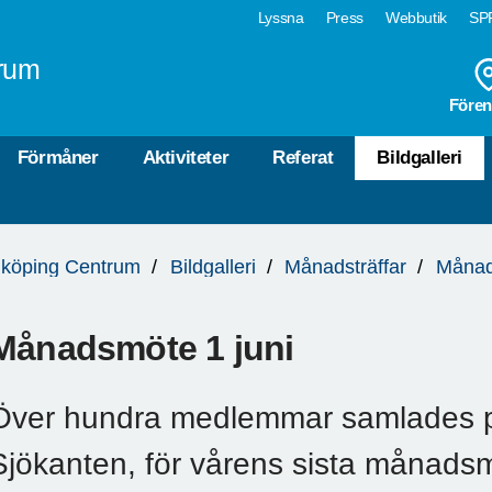
Lyssna
Press
Webbutik
SPF
rum
Fören
Förmåner
Aktiviteter
Referat
Bildgalleri
köping Centrum
Bildgalleri
Månadsträffar
Månad
Månadsmöte 1 juni
Över hundra medlemmar samlades 
Sjökanten, för vårens sista månadsm