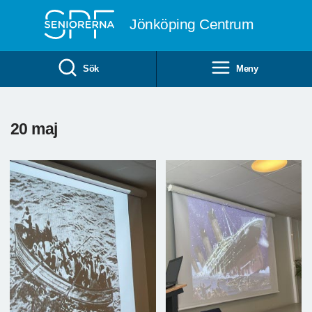
Till övergripande innehåll
Jönköping Centrum
Sök
Meny
20 maj