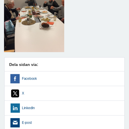
Dela sidan via:
Facebook
X
LinkedIn
E-post