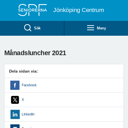
Till övergripande innehåll
Jönköping Centrum
Sök
Meny
Månadsluncher 2021
Dela sidan via:
Facebook
X
LinkedIn