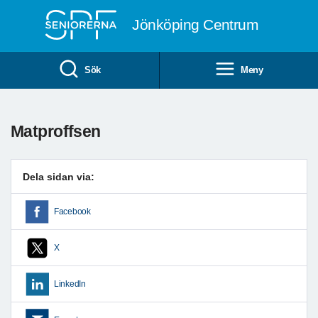
Till övergripande innehåll
Jönköping Centrum
Sök
Meny
Matproffsen
Dela sidan via:
Facebook
X
LinkedIn