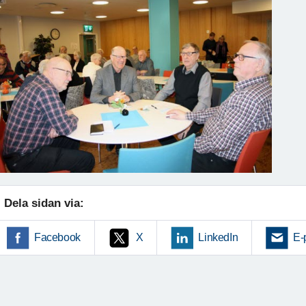
Dela sidan via:
Facebook
X
LinkedIn
E-