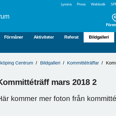
Lyssna
Press
Webbutik
SPF
rum
Fören
Förmåner
Aktiviteter
Referat
Bildgalleri
köping Centrum
Bildgalleri
Kommittéträffar
Komm
Kommittéträff mars 2018 2
Här kommer mer foton från kommitté