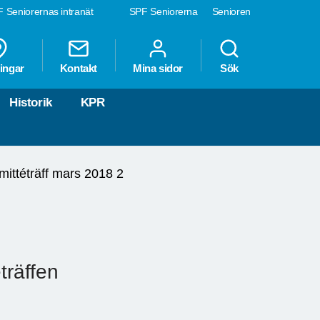
 Seniorernas intranät
SPF Seniorerna
Senioren
ingar
Kontakt
Mina sidor
Sök
Historik
KPR
ittéträff mars 2018 2
träffen