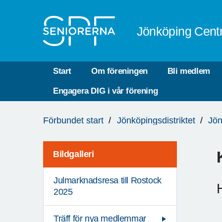
Till övergripande innehåll
Jönköping Cent
Start
Om föreningen
Bli medlem
Engagera DIG i vår förening
Du
Förbundet start
Jönköpingsdistriktet
Jön
är
här:
Bildgalleri
Julmarknadsresa till Rostock
2025
Träff för nya medlemmar