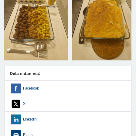
Dela sidan via:
Facebook
X
LinkedIn
E-post