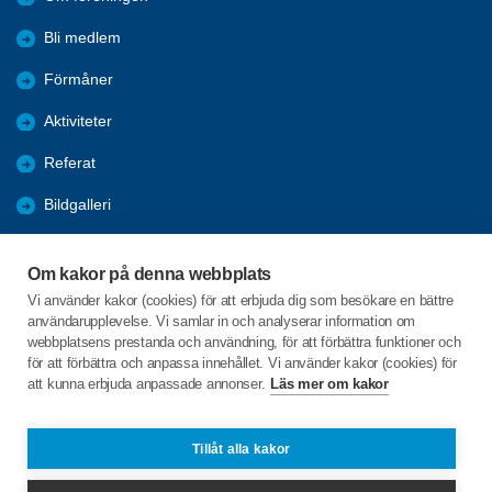
Bli medlem
Förmåner
Aktiviteter
Referat
Bildgalleri
Historik
Om kakor på denna webbplats
KPR
Vi använder kakor (cookies) för att erbjuda dig som besökare en bättre
användarupplevelse. Vi samlar in och analyserar information om
Engagera DIG i vår förening
webbplatsens prestanda och användning, för att förbättra funktioner och
för att förbättra och anpassa innehållet. Vi använder kakor (cookies) för
att kunna erbjuda anpassade annonser.
Läs mer om kakor
C/o:Lennart Lööw
Aspholmsgatan 21 lgh 1001
553 23 Jönköping
Tillåt alla kakor
Telefon:
+46 739816924