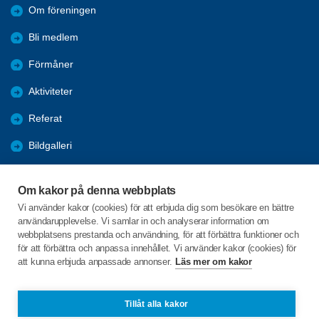
Om föreningen
Bli medlem
Förmåner
Aktiviteter
Referat
Bildgalleri
Historik
Om kakor på denna webbplats
KPR
Vi använder kakor (cookies) för att erbjuda dig som besökare en bättre
användarupplevelse. Vi samlar in och analyserar information om
Engagera DIG i vår förening
webbplatsens prestanda och användning, för att förbättra funktioner och
för att förbättra och anpassa innehållet. Vi använder kakor (cookies) för
att kunna erbjuda anpassade annonser.
Läs mer om kakor
C/o:Lennart Lööw
Aspholmsgatan 21 lgh 1001
553 23 Jönköping
Tillåt alla kakor