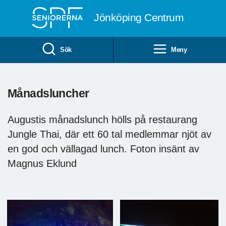
Till övergripande innehåll
Jönköping Centrum
Sök
Meny
Månadsluncher
Augustis månadslunch hölls på restaurang
Jungle Thai, där ett 60 tal medlemmar njöt av
en god och vällagad lunch. Foton insänt av
Magnus Eklund