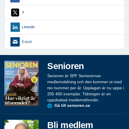
X
LinkedIn
E-post
Senioren
Senioren är SPF Seniorernas
medlemstidning och den kommer ut med
nio nummer per år. Upplagan är nu uppe i
205 400 exemplar. Tidningen är en
uppskattad medlemsförmån.
Gå till senioren.se
Bli medlem