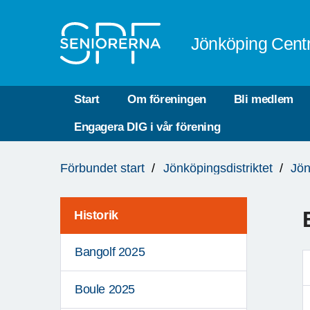
Till övergripande innehåll
Jönköping Cent
Start
Om föreningen
Bli medlem
Engagera DIG i vår förening
Du
Förbundet start
Jönköpingsdistriktet
Jön
är
här:
Historik
Bangolf 2025
Boule 2025