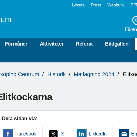
Lyssna
Press
Webbutik
SPF
rum
Fören
Förmåner
Aktiviteter
Referat
Bildgalleri
köping Centrum
Historik
Matlagning 2024
Elitk
Elitkockarna
Dela sidan via:
Facebook
X
LinkedIn
E-