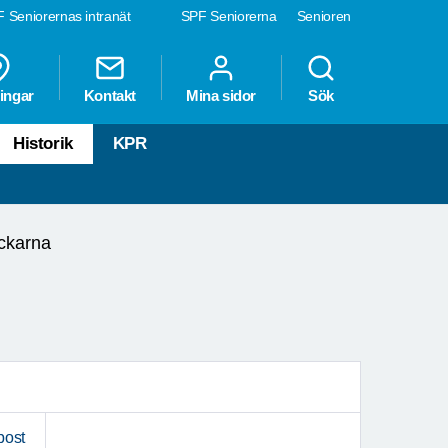
 Seniorernas intranät
SPF Seniorerna
Senioren
ingar
Kontakt
Mina sidor
Sök
Historik
KPR
ockarna
post