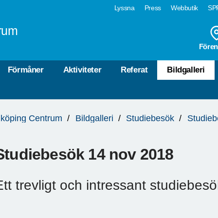
Lyssna
Press
Webbutik
SPF
rum
Fören
Förmåner
Aktiviteter
Referat
Bildgalleri
köping Centrum
Bildgalleri
Studiebesök
Studie
Studiebesök 14 nov 2018
Ett trevligt och intressant studiebes