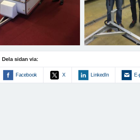
Dela sidan via:
Facebook
X
LinkedIn
E-