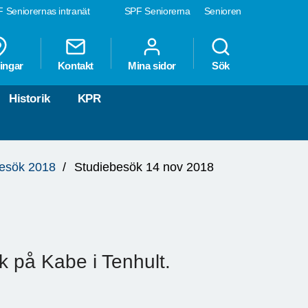
 Seniorernas intranät
SPF Seniorerna
Senioren
ingar
Kontakt
Mina sidor
Sök
Historik
KPR
besök 2018
Studiebesök 14 nov 2018
ök på Kabe i Tenhult.