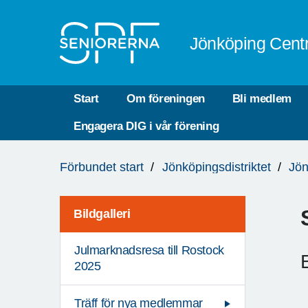
Till övergripande innehåll
Jönköping Cent
Start
Om föreningen
Bli medlem
Engagera DIG i vår förening
Du
Förbundet start
Jönköpingsdistriktet
Jön
är
här:
Bildgalleri
Julmarknadsresa till Rostock
2025
Träff för nya medlemmar