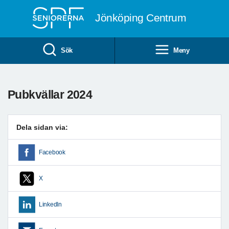
Till övergripande innehåll
Jönköping Centrum
Sök
Meny
Pubkvällar 2024
Dela sidan via:
Facebook
X
LinkedIn