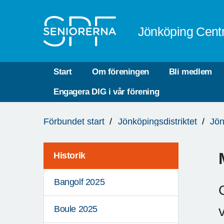
Till övergripande innehåll
Jönköping Cent
Start
Om föreningen
Bli medlem
Engagera DIG i vår förening
Du
Förbundet start
Jönköpingsdistriktet
Jön
är
här:
Historik
Bangolf 2025
Boule 2025