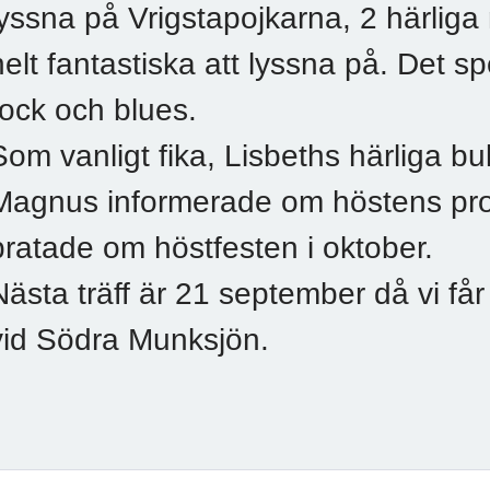
lyssna på Vrigstapojkarna, 2 härlig
helt fantastiska att lyssna på. Det sp
rock och blues.
Som vanligt fika, Lisbeths härliga bu
Magnus informerade om höstens pr
pratade om höstfesten i oktober.
Nästa träff är 21 september då vi få
vid Södra Munksjön.