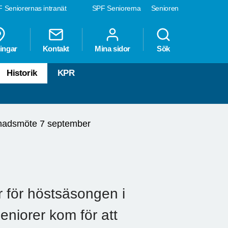
 Seniorernas intranät
SPF Seniorerna
Senioren
ingar
Kontakt
Mina sidor
Sök
Historik
KPR
adsmöte 7 september
 för höstsäsongen i
eniorer kom för att