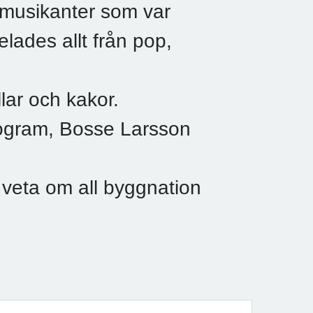
a musikanter som var
elades allt från pop,
llar och kakor.
ogram, Bosse Larsson
r veta om all byggnation