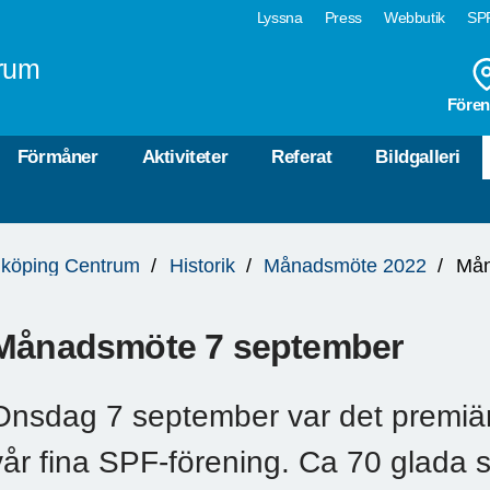
Lyssna
Press
Webbutik
SPF
rum
Fören
Förmåner
Aktiviteter
Referat
Bildgalleri
köping Centrum
Historik
Månadsmöte 2022
Mån
Månadsmöte 7 september
Onsdag 7 september var det premiär
vår fina SPF-förening. Ca 70 glada s