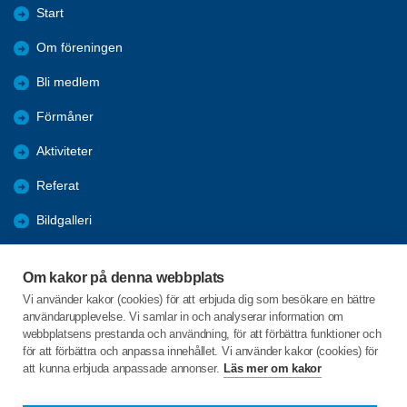
Start
Om föreningen
Bli medlem
Förmåner
Aktiviteter
Referat
Bildgalleri
Historik
Om kakor på denna webbplats
KPR
Vi använder kakor (cookies) för att erbjuda dig som besökare en bättre
användarupplevelse. Vi samlar in och analyserar information om
Engagera DIG i vår förening
webbplatsens prestanda och användning, för att förbättra funktioner och
för att förbättra och anpassa innehållet. Vi använder kakor (cookies) för
att kunna erbjuda anpassade annonser.
Läs mer om kakor
C/o:Lennart Lööw
Aspholmsgatan 21 lgh 1001