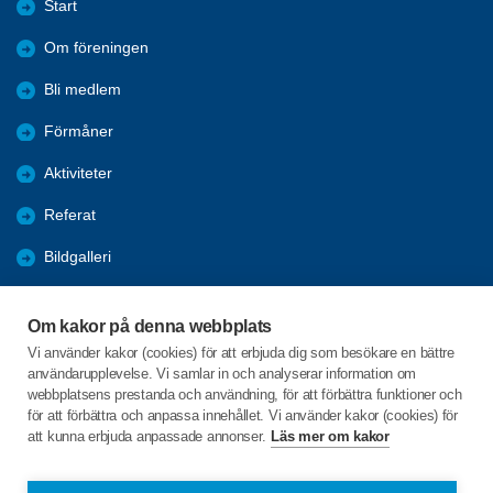
Start
Om föreningen
Bli medlem
Förmåner
Aktiviteter
Referat
Bildgalleri
Historik
Om kakor på denna webbplats
KPR
Vi använder kakor (cookies) för att erbjuda dig som besökare en bättre
användarupplevelse. Vi samlar in och analyserar information om
Engagera DIG i vår förening
webbplatsens prestanda och användning, för att förbättra funktioner och
för att förbättra och anpassa innehållet. Vi använder kakor (cookies) för
att kunna erbjuda anpassade annonser.
Läs mer om kakor
C/o:Lennart Lööw
Aspholmsgatan 21 lgh 1001