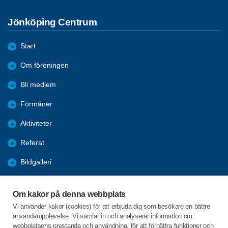
Jönköping Centrum
Start
Om föreningen
Bli medlem
Förmåner
Aktiviteter
Referat
Bildgalleri
Historik
Om kakor på denna webbplats
KPR
Vi använder kakor (cookies) för att erbjuda dig som besökare en bättre
användarupplevelse. Vi samlar in och analyserar information om
Engagera DIG i vår förening
webbplatsens prestanda och användning, för att förbättra funktioner och